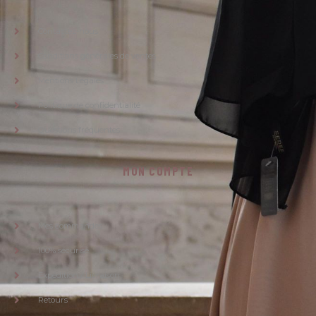
Contactez-nous
Conditions générales de ventes
Mentions Légales
Politique de confidentialité
Questions fréquentes
MON COMPTE
Mes commandes
100% sécurisé
Expédition / Livraison
Retours